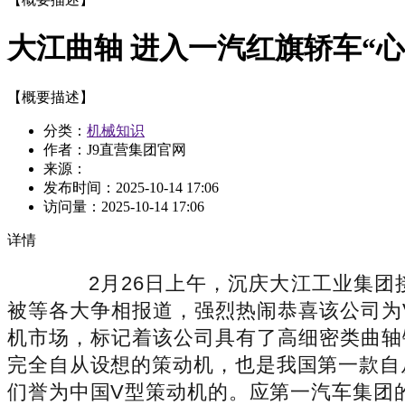
大江曲轴 进入一汽红旗轿车“心
【概要描述】
分类：
机械知识
作者：J9直营集团官网
来源：
发布时间：
2025-10-14 17:06
访问量：
2025-10-14 17:06
详情
2月26日上午，沉庆大江工业集团
被等各大争相报道，强烈热闹恭喜该公司为
机市场，标记着该公司具有了高细密类曲轴锻
完全自从设想的策动机，也是我国第一款自
们誉为中国V型策动机的。应第一汽车集团的