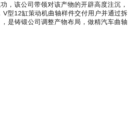
成功，该公司带领对该产物的开辟高度注沉，
，V型12缸策动机曲轴样件交付用户并通过拆
白，是铸锻公司调整产物布局，做精汽车曲轴