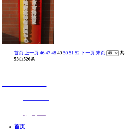
首页
上一页
46
47
48
49
50
51
52
下一页
末页
共
53
页
526
条
销售热线
0523-87590811
联系电话：
0523-87590811
传真号码：0523-87686463
邮箱地址：
nj@jsnj.com
首页