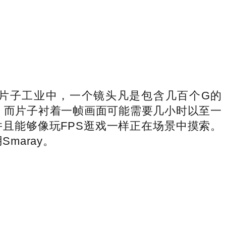
在片子工业中，一个镜头凡是包含几百个G的
，而片子衬着一帧画面可能需要几小时以至一
并且能够像玩FPS逛戏一样正在场景中摸索。
maray。