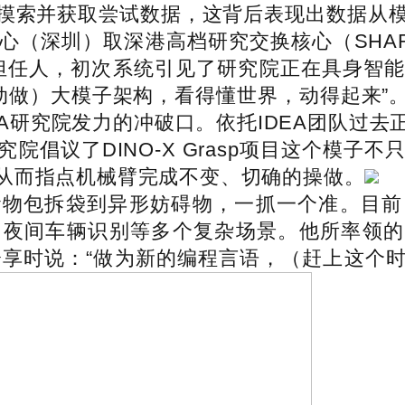
动摸索并获取尝试数据，这背后表现出数据从
心（深圳）取深港高档研究交换核心（SHA
心担任人，初次系统引见了研究院正在具身智
-动做）大模子架构，看得懂世界，动得起来”
EA研究院发力的冲破口。依托IDEA团队过
研究院倡议了DINO-X Grasp项目这个
从而指点机械臂完成不变、切确的操做。
食物包拆袋到异形妨碍物，一抓一个准。目前
间车辆识别等多个复杂场景。他所率领的Moo
上分享时说：“做为新的编程言语，（赶上这个