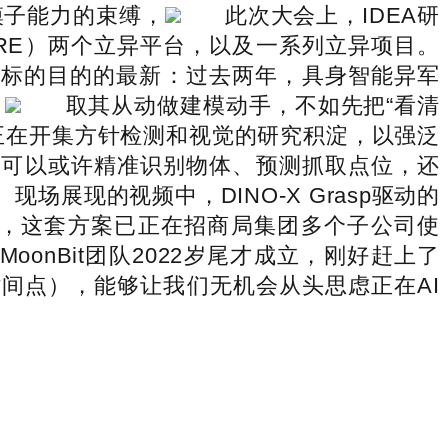
模子能力的束缚，
此次大会上，IDEA研
RE）两个立异平台，以及一系列立异项目。
能标的目的的最新：过去两年，具身智能异军
。
取其从动做建模动手，不如先把“看清
去正在开集方针检测和视觉的研究积淀，以强泛
模子不只可以或许精准识别物体、预测抓取点位，还
现场展现的视频中，DINO-X Grasp驱动的
，这套方案已正在招商局集团多个子公司使
nBit团队2022岁尾才成立，刚好赶上了
时间点），能够让我们无机会从头思虑正在AI